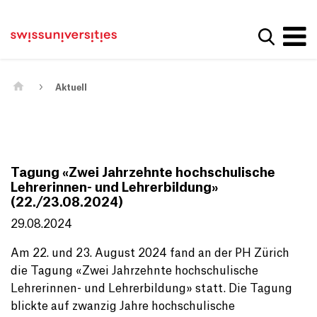
Get convenient version of this site
Home
Main Navigation
Hide message
Suche a
Inhalt
Kontakt
Main Content
Sitemap
Metanavigation
Aktuell
Tagung «Zwei Jahrzehnte hochschulische
Lehrerinnen- und Lehrerbildung»
(22./23.08.2024)
29.08.2024
Am 22. und 23. August 2024 fand an der PH Zürich
die Tagung «Zwei Jahrzehnte hochschulische
Lehrerinnen- und Lehrerbildung» statt. Die Tagung
blickte auf zwanzig Jahre hochschulische