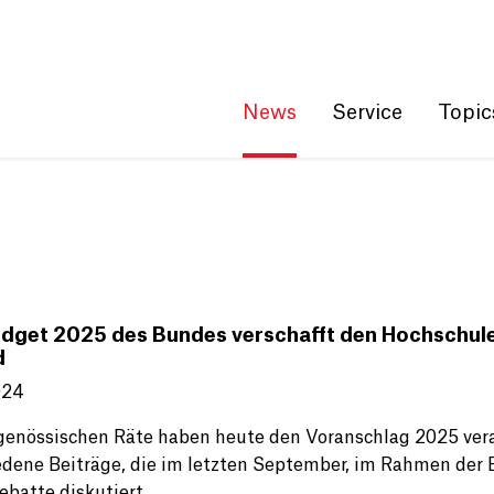
Get convenient version of this site
Hide message
News
Service
Topic
dget 2025 des Bundes verschafft den Hochschulen 
d
024
genössischen Räte haben heute den Voranschlag 2025 ver
edene Beiträge, die im letzten September, im Rahmen der 
Debatte diskutiert.