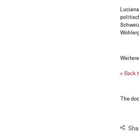
Luciana
politisc
Schweiz
Wohlerg
Weitere
« Back 
The doc
Shar