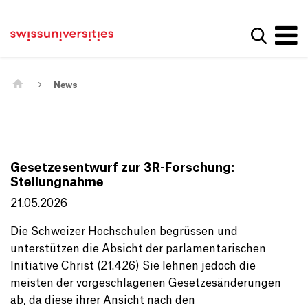
Get convenient version of this site
Home
Main Navigation
Hide message
Show se
Content
Contact
Main Content
Sitemap
Meta Navigation
News
Gesetzesentwurf zur 3R-Forschung:
Stellungnahme
21.05.2026
Die Schweizer Hochschulen begrüssen und
unterstützen die Absicht der parlamentarischen
Initiative Christ (21.426) Sie lehnen jedoch die
meisten der vorgeschlagenen Gesetzesänderungen
ab, da diese ihrer Ansicht nach den