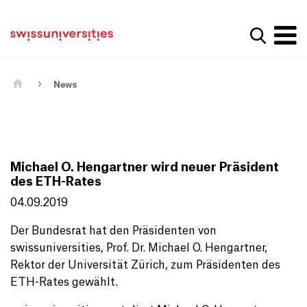
Get convenient version of this site
Home
Main Navigation
Hide message
Show se
Content
Contact
Main Content
Sitemap
Meta Navigation
News
Michael O. Hengartner wird neuer Präsident
des ETH-Rates
04.09.2019
Der Bundesrat hat den Präsidenten von
swissuniversities, Prof. Dr. Michael O. Hengartner,
Rektor der Universität Zürich, zum Präsidenten des
ETH-Rates gewählt.