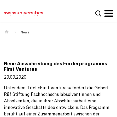
Get convenient version of this site
Home
Main Navigation
Hide message
Show se
Content
Contact
Main Content
Sitemap
Meta Navigation
News
Neue Ausschreibung des Förderprogramms
First Ventures
29.09.2020
Unter dem Titel «First Ventures» fördert die Gebert
Rüf Stiftung Fachhochschulabsolventinnen und
Absolventen, die in ihrer Abschlussarbeit eine
innovative Geschäftsidee entwickeln. Das Programm
beruht auf einer Zusammenarbeit zwischen der