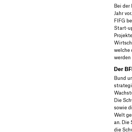
Bei der
Jahr vo
FIFG be
Start-u
Projekt
Wirtsch
welche 
werden 
Der BF
Bund un
strateg
Wachstu
Die Sch
sowie d
Welt ge
an. Die
die Sch