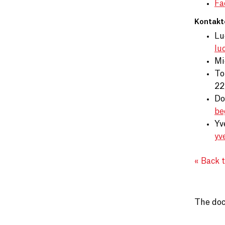
Fa
Kontakt
Lu
lu
Mi
To
22
Do
be
Yv
yv
« Back 
The doc