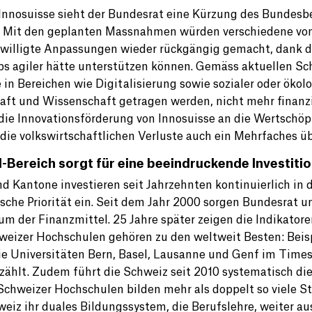
 Innosuisse sieht der Bundesrat eine Kürzung des Bundesb
r. Mit den geplanten Massnahmen würden verschiedene vo
willigte Anpassungen wieder rückgängig gemacht, dank de
ps agiler hätte unterstützen können. Gemäss aktuellen Sc
e in Bereichen wie Digitalisierung sowie sozialer oder öko
aft und Wissenschaft getragen werden, nicht mehr finanzi
die Innovationsförderung von Innosuisse an die Wertschöp
die volkswirtschaftlichen Verluste auch ein Mehrfaches ü
I-Bereich sorgt für eine beeindruckende Investiti
d Kantone investieren seit Jahrzehnten kontinuierlich in
ische Priorität ein. Seit dem Jahr 2000 sorgen Bundesrat u
m der Finanzmittel. 25 Jahre später zeigen die Indikatoren
weizer Hochschulen gehören zu den weltweit Besten: Beis
ie Universitäten Bern, Basel, Lausanne und Genf im Time
zählt. Zudem führt die Schweiz seit 2010 systematisch die
 Schweizer Hochschulen bilden mehr als doppelt so viele 
weiz ihr duales Bildungssystem, die Berufslehre, weiter au