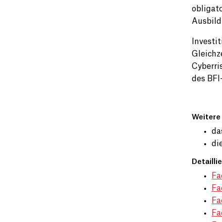
obligat
Ausbild
Investi
Gleichz
Cyberri
des BFI
Weitere
da
di
Detailli
Fa
Fa
Fa
Fa