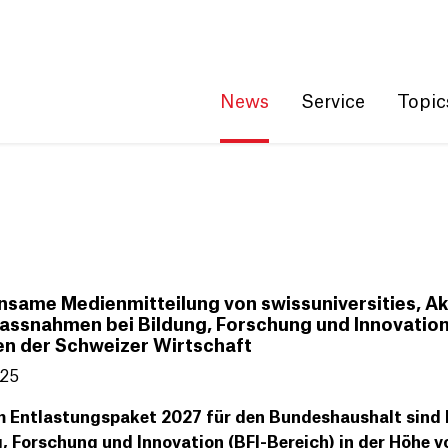
Get convenient version of this site
Hide message
News
Service
Topic
same Medienmitteilung von swissuniversities, Ak
ssnahmen bei Bildung, Forschung und Innovation
n der Schweizer Wirtschaft
025
 Entlastungspaket 2027 für den Bundeshaushalt sind K
, Forschung und Innovation (BFI-Bereich) in der Höhe v