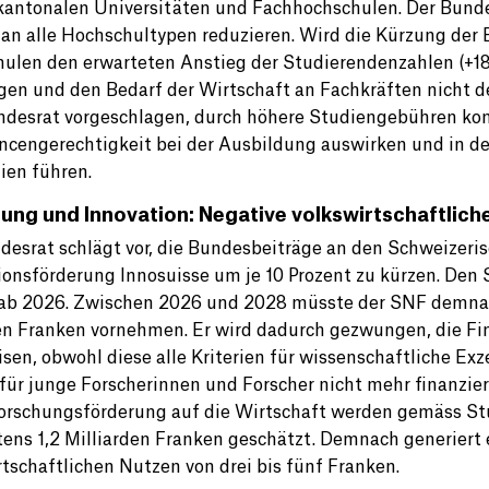
kantonalen Universitäten und Fachhochschulen. Der Bunde
an alle Hochschultypen reduzieren. Wird die Kürzung der 
ulen den erwarteten Anstieg der Studierendenzahlen (+18 
gen und den Bedarf der Wirtschaft an Fachkräften nicht 
desrat vorgeschlagen, durch höhere Studiengebühren kom
ncengerechtigkeit bei der Ausbildung auswirken und in d
ien führen.
ung und Innovation: Negative volkswirtschaftlich
desrat schlägt vor, die Bundesbeiträge an den Schweizeri
ionsförderung Innosuisse um je 10 Prozent zu kürzen. Den 
 ab 2026. Zwischen 2026 und 2028 müsste der SNF demn
en Franken vornehmen. Er wird dadurch gezwungen, die F
sen, obwohl diese alle Kriterien für wissenschaftliche Ex
 für junge Forscherinnen und Forscher nicht mehr finanzi
Forschungsförderung auf die Wirtschaft werden gemäss S
ens 1,2 Milliarden Franken geschätzt. Demnach generiert e
rtschaftlichen Nutzen von drei bis fünf Franken.