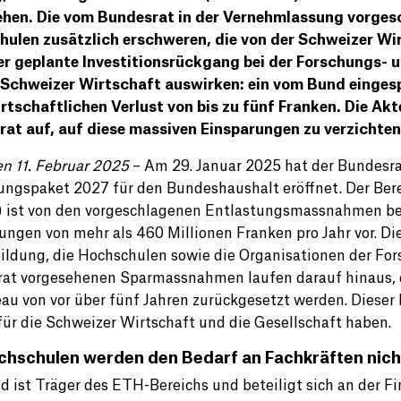
ehen. Die vom Bundesrat in der Vernehmlassung vorge
ulen zusätzlich erschweren, die von der Schweizer Wi
r geplante Investitionsrückgang bei der Forschungs- 
 Schweizer Wirtschaft auswirken: ein vom Bund einges
rtschaftlichen Verlust von bis zu fünf Franken. Die Ak
at auf, auf diese massiven Einsparungen zu verzichten
en 11. Februar 2025
– Am 29. Januar 2025 hat der Bundesra
ungspaket 2027 für den Bundeshaushalt eröffnet. Der Bere
) ist von den vorgeschlagenen Entlastungsmassnahmen bes
ungen von mehr als 460 Millionen Franken pro Jahr vor. Die
ildung, die Hochschulen sowie die Organisationen der Fo
at vorgesehenen Sparmassnahmen laufen darauf hinaus, da
eau von vor über fünf Jahren zurückgesetzt werden. Dieser
für die Schweizer Wirtschaft und die Gesellschaft haben.
chschulen werden den Bedarf an Fachkräften nic
d ist Träger des ETH-Bereichs und beteiligt sich an der 