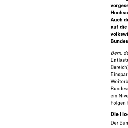
vorges
Hochsch
Auch de
auf die
volkswi
Bundesr
Bern, d
Entlast
Bereich
Einspar
Weiterb
Bundesr
ein Niv
Folgen 
Die Ho
Der Bun