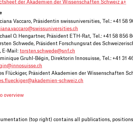
ctsheet der Akademien der Wissenschaften Schweiz a+
e
ciana Vaccaro, Präsidentin swissuniversities, Tel.: +41 58 9
ciana.vaccaro@
swissuniversities.ch
chael O. Hengartner, Präsident ETH-Rat, Tel.: +41 58 856 8
rsten Schwede, Präsident Forschungsrat des Schweizerisch
,
E-Mail:
torsten.schwede@
snf.ch
minique Gruhl-Bégin, Direktorin Innosuisse, Tel.: +41 31 4
gin@
innosuisse.ch
es Flückiger, Präsident Akademien der Wissenschaften Schwe
es.flueckiger@
akademien-schweiz.ch
to overview
umentation (top right) contains all publications, position