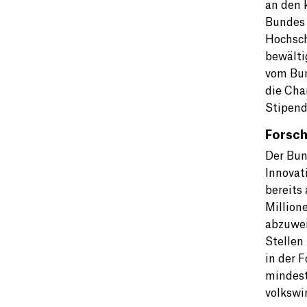
an den 
Bundes 
Hochsch
bewälti
vom Bun
die Cha
Stipend
Forsch
Der Bun
Innovat
bereits
Million
abzuwei
Stellen
in der 
mindest
volkswi