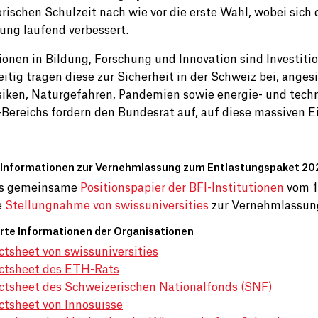
orischen Schulzeit nach wie vor die erste Wahl, wobei sich
ung laufend verbessert.
tionen in Bildung, Forschung und Innovation sind Investit
eitig tragen diese zur Sicherheit in der Schweiz bei, ange
siken, Naturgefahren, Pandemien sowie energie- und tech
-Bereichs fordern den Bundesrat auf, auf diese massiven 
 Informationen zur Vernehmlassung zum Entlastungspaket 20
s gemeinsame
Positionspapier der BFI-Institutionen
vom 1
e
Stellungnahme von swissuniversities
zur Vernehmlassung
erte Informationen der Organisationen
ctsheet von swissuniversities
ctsheet des ETH-Rats
ctsheet des Schweizerischen Nationalfonds (SNF)
ctsheet von Innosuisse