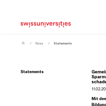
Home
Main Navigation
Content
Contact
Sitemap
Meta Navigation
Main Content
News
Statements
Statements
Gemein
Sparma
schade
11.02.2
Mit dem
Bildung