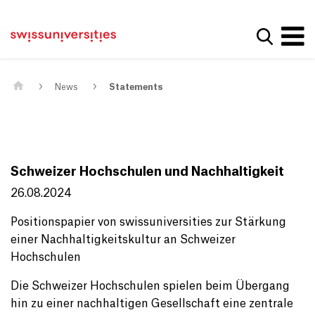
Get convenient version of this site
Home
Main Navigation
Hide message
Show se
Content
Contact
Main Content
Sitemap
Meta Navigation
News
Statements
Schweizer Hochschulen und Nachhaltigkeit
26.08.2024
Positionspapier von swissuniversities zur Stärkung
einer Nachhaltigkeitskultur an Schweizer
Hochschulen
Die Schweizer Hochschulen spielen beim Übergang
hin zu einer nachhaltigen Gesellschaft eine zentrale