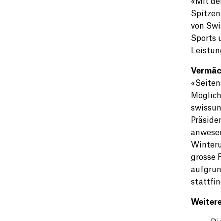
«Mit de
Spitzen
von Swi
Sports 
Leistun
Vermäch
«Seiten
Möglich
swissun
Präside
anwesen
Winteru
grosse 
aufgrun
stattfi
Weitere