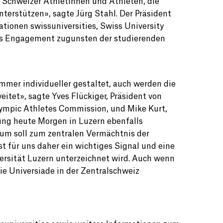
e Schweizer Athletinnen und Athleten, die
terstützen», sagte Jürg Stahl. Der Präsident
ionen swissuniversities, Swiss University
ses Engagement zugunsten der studierenden
mer individueller gestaltet, auch werden die
et», sagte Yves Flückiger, Präsident von
Olympic Athletes Commission, und Mike Kurt,
nung heute Morgen in Luzern ebenfalls
ium soll zum zentralen Vermächtnis der
t für uns daher ein wichtiges Signal und eine
versität Luzern unterzeichnet wird. Auch wenn
ie Universiade in der Zentralschweiz