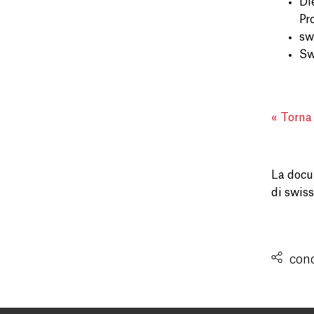
Di
Pr
sw
Sw
« Torna
La docum
di swiss
cond