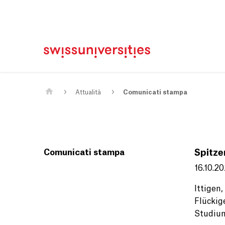
Casa
Navigazione principale
Contenuto
Contatto
Mappa del sito
Meta Navigation
Main Content
Attualità
Comunicati stampa
Comunicati stampa
Spitze
16.10.2
Ittigen
Flückig
Studium