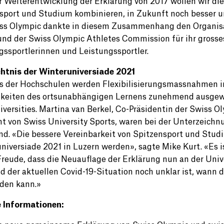
r Weiterentwicklung der Erklärung von 2017 wollen wir di
sport und Studium kombinieren, in Zukunft noch besser un
ss Olympic dankte in diesem Zusammenhang den Organisat
und der Swiss Olympic Athletes Commission für ihr gros
gssportlerinnen und Leistungssportler.
tnis der Winteruniversiade 2021
s der Hochschulen werden Flexibilisierungsmassnahmen im
keiten des ortsunabhängigen Lernens zunehmend ausgeweit
iversities. Martina van Berkel, Co-Präsidentin der Swiss 
nt von Swiss University Sports, waren bei der Unterzeich
d. «Die bessere Vereinbarkeit von Spitzensport und Stud
niversiade 2021 in Luzern werden», sagte Mike Kurt. «Es is
Freude, dass die Neuauflage der Erklärung nun an der Uni
d der aktuellen Covid-19-Situation noch unklar ist, wann d
nden kann.»
 Informationen: