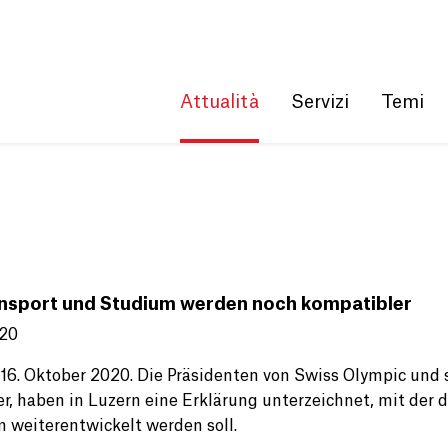
Get convenient version of this site
Hide message
Attualità
Servizi
Temi
nsport und Studium werden noch kompatibler
020
, 16. Oktober 2020. Die Präsidenten von Swiss Olympic und 
er, haben in Luzern eine Erklärung unterzeichnet, mit der 
 weiterentwickelt werden soll.