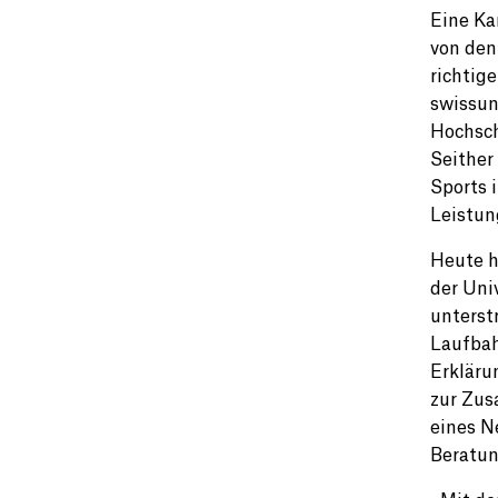
Eine Ka
von den
richtig
swissun
Hochsch
Seither
Sports 
Leistun
Heute h
der Uni
unterst
Laufbah
Erkläru
zur Zus
eines N
Beratun