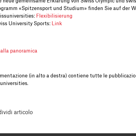
e neue gemeinsame Erklärung von Swiss Olympic und swiss
ogramm «Spitzensport und Studium» finden Sie auf der W
issuniversities:
Flexibilisierung
iss University Sports:
Link
 alla panoramica
entazione (in alto a destra) contiene tutte le pubblicazion
universities.
ividi articolo