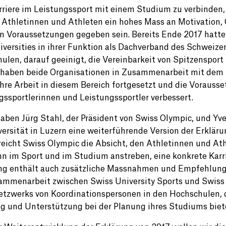
rriere im Leistungssport mit einem Studium zu verbinden, i
 Athletinnen und Athleten ein hohes Mass an Motivation, 
en Voraussetzungen gegeben sein. Bereits Ende 2017 hatte
iversities in ihrer Funktion als Dachverband des Schweizer
ulen, darauf geeinigt, die Vereinbarkeit von Spitzensport
 haben beide Organisationen in Zusammenarbeit mit dem 
ihre Arbeit in diesem Bereich fortgesetzt und die Vorauss
gssportlerinnen und Leistungssportler verbessert.
aben Jürg Stahl, der Präsident von Swiss Olympic, und Yves
versität in Luzern eine weiterführende Version der Erkläru
reicht Swiss Olympic die Absicht, den Athletinnen und Ath
n im Sport und im Studium anstreben, eine konkrete Karr
ng enthält auch zusätzliche Massnahmen und Empfehlunge
ammenarbeit zwischen Swiss University Sports und Swiss 
etzwerks von Koordinationspersonen in den Hochschulen,
g und Unterstützung bei der Planung ihres Studiums biet