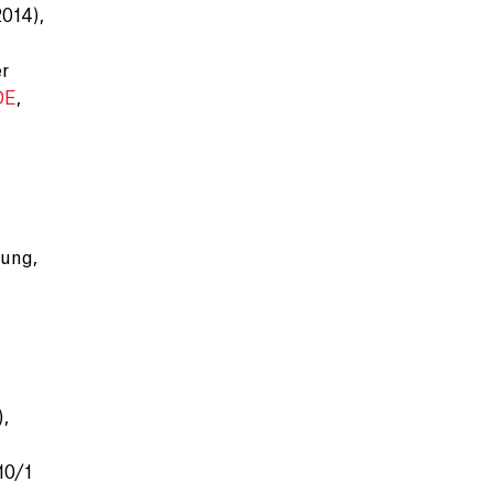
014),
r
DE
,
ung,
),
10/1