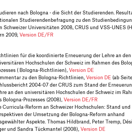
udieren nach Bologna - die Sicht der Studierenden. Result
tionalen Studierendenbefragung zu den Studienbedingu
n Schweizer Universitäten 2008, CRUS und VSS-UNES (Hg
rn 2009,
Version DE/FR
chtlinien für die koordinierte Erneuerung der Lehre an den
iversitären Hochschulen der Schweiz im Rahmen des Bolo
ozesses ( Bologna-Richtlinien),
Version DE
mmentar zu den Bologna-Richtlinien,
Version DE
(ab Seite
hlussbericht 2004-07 der CRUS zum Stand der Erneuerun
hre an den universitären Hochschulen der Schweiz im Ra
s Bologna-Prozesses (2008),
Version DE/FR
e Curricula-Reform an Schweizer Hochschulen: Stand und
rspektiven der Umsetzung der Bologna-Reform anhand
sgewählter Aspekte. Thomas Hildbrand, Peter Tremp, Dés
ger und Sandra Tückmantel (2008),
Version DE