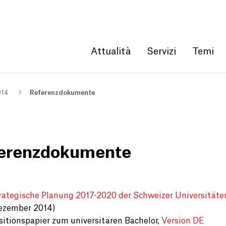
Get convenient version of this site
Hide message
Attualità
Servizi
Temi
014
Referenzdokumente
erenzdokumente
rategische Planung 2017-2020 der Schweizer Universitäte
ezember 2014)
sitionspapier zum universitären Bachelor,
Version DE