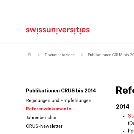
Casa
Navigazione principale
Contenuto
Contatto
Mappa del sito
Meta Navigation
Main Content
Documentazione
Publikationen CRUS bis 2
Ref
Publikationen CRUS bis 2014
Regelungen und Empfehlungen
2014
Referenzdokumente
St
Jahresberichte
(D
CRUS-Newsletter
Po