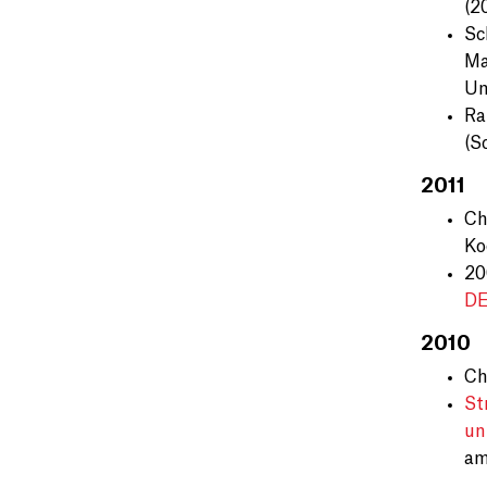
(2
Sc
Ma
Un
Ra
(S
2011
Ch
Ko
20
D
2010
Ch
St
un
am