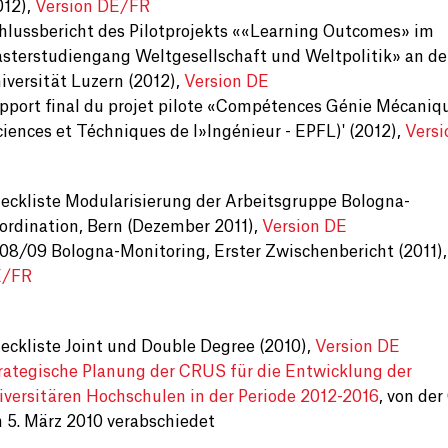
012),
Version DE/FR
hlussbericht des Pilotprojekts ««Learning Outcomes» im
sterstudiengang Weltgesellschaft und Weltpolitik» an de
iversität Luzern (2012),
Version DE
pport final du projet pilote «Compétences Génie Mécaniq
ciences et Téchniques de l»Ingénieur - EPFL)' (2012),
Versi
eckliste Modularisierung der Arbeitsgruppe Bologna-
ordination, Bern (Dezember 2011),
Version DE
08/09 Bologna-Monitoring, Erster Zwischenbericht (2011)
E/FR
eckliste Joint und Double Degree (2010),
Version DE
rategische Planung der CRUS für die Entwicklung der
iversitären Hochschulen in der Periode 2012-2016
, von de
 5. März 2010 verabschiedet