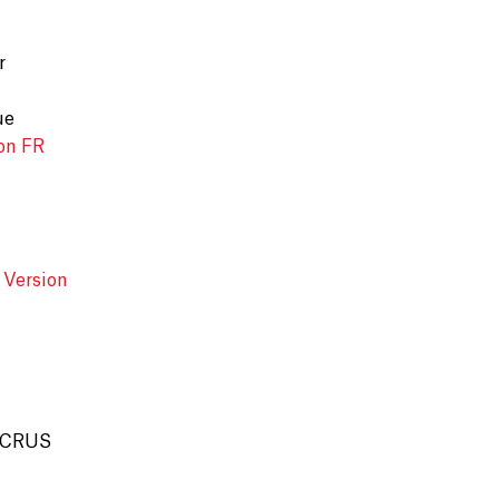
r
ue
on FR
,
Version
r CRUS