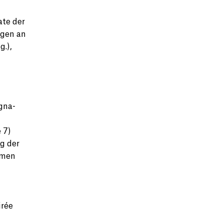
ate der
ngen an
.),
gna-
 7)
g der
hmen
irée