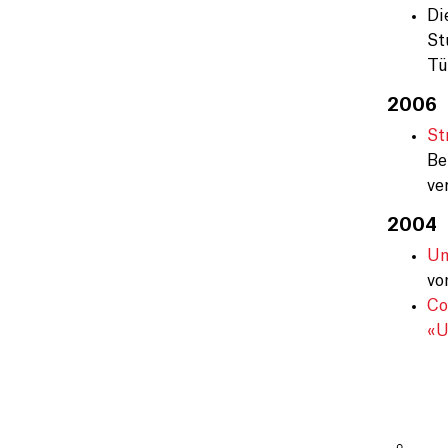
Di
St
Tü
2006
St
Be
ve
2004
Un
vo
Co
«U