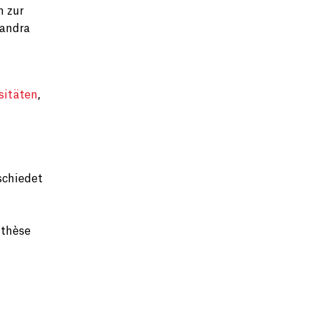
n zur
Sandra
sitäten
,
schiedet
nthèse