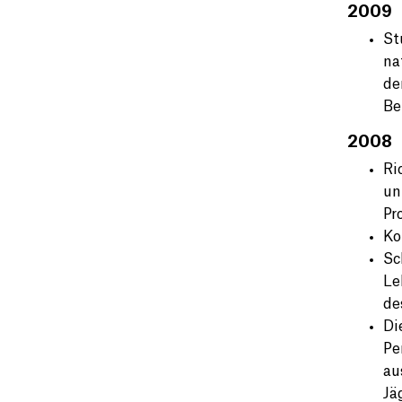
2009
St
na
de
Be
2008
Ri
un
Pr
Ko
Sc
Le
de
Di
Pe
au
Jä