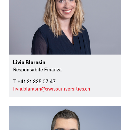
Livia Blarasin
Responsabile Finanza
T +41 31 335 07 47
livia.blarasin@
swissuniversities.ch