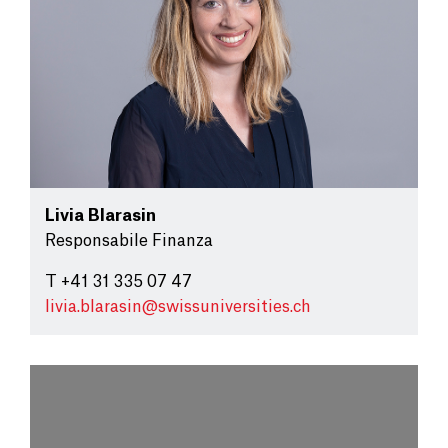
Livia Blarasin
Responsabile Finanza
T +41 31 335 07 47
livia.blarasin@
swissuniversities.ch