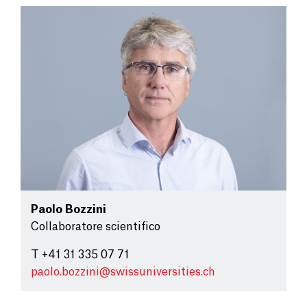
Paolo Bozzini
Collaboratore scientifico
T +41 31 335 07 71
paolo.bozzini@
swissuniversities.ch