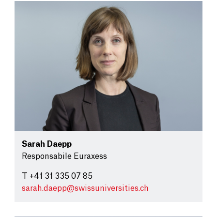
Sarah Daepp
Responsabile Euraxess
T +41 31 335 07 85
sarah.daepp@
swissuniversities.ch