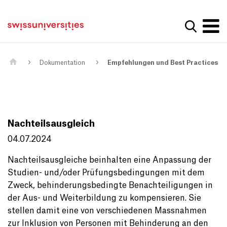
Get convenient version of this site
Home
Main Navigation
Hide message
Suche a
Inhalt
Kontakt
Main Content
Sitemap
Metanavigation
Dokumentation
Empfehlungen und Best Practices
Nachteilsausgleich
04.07.2024
Nachteilsausgleiche beinhalten eine Anpassung der
Studien- und/oder Prüfungsbedingungen mit dem
Zweck, behinderungsbedingte Benachteiligungen in
der Aus- und Weiterbildung zu kompensieren. Sie
stellen damit eine von verschiedenen Massnahmen
zur Inklusion von Personen mit Behinderung an den