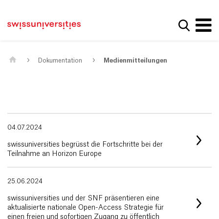
Get convenient version of this site
Home
Main Navigation
Hide message
Suche a
Inhalt
Kontakt
Main Content
Sitemap
Metanavigation
Dokumentation
Medienmitteilungen
04.07.2024
swissuniversities begrüsst die Fortschritte bei der
Teilnahme an Horizon Europe
25.06.2024
swissuniversities und der SNF präsentieren eine
aktualisierte nationale Open-Access Strategie für
einen freien und sofortigen Zugang zu öffentlich