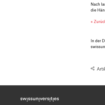
Nach la
die Hän
« Zurüc
In der 
swissuni
Arti