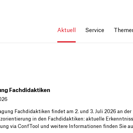
Get convenient version of this site
Hide message
Aktuell
Service
Theme
ung Fachdidaktiken
026
Tagung Fachdidaktiken findet am 2. und 3. Juli 2026 an 
zorientierung in den Fachdidaktiken: aktuelle Erkenntniss
ng via ConfTool und weitere Informationen finden Sie au