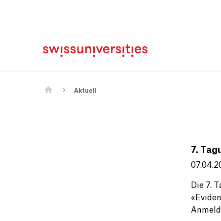
Home
Main Navigation
Inhalt
Kontakt
Sitemap
Metanavigation
Main Content
Aktuell
7. Tag
07.04.2
Die 7. 
«Eviden
Anmeldu