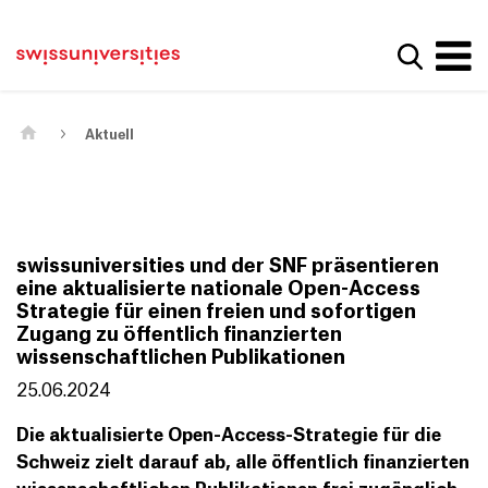
Get convenient version of this site
Home
Main Navigation
Hide message
Suche a
Inhalt
Kontakt
Main Content
Sitemap
Metanavigation
Aktuell
swissuniversities und der SNF präsentieren
eine aktualisierte nationale Open-Access
Strategie für einen freien und sofortigen
Zugang zu öffentlich finanzierten
wissenschaftlichen Publikationen
25.06.2024
Die aktualisierte Open-Access-Strategie für die
Schweiz zielt darauf ab, alle öffentlich finanzierten