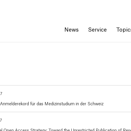
Get convenient version of this site
Hide message
News
Service
Topic
17
 Anmelderekord für das Medizinstudium in der Schweiz
17
al Open Access Strategy: Toward the Unrestricted Publication of Re