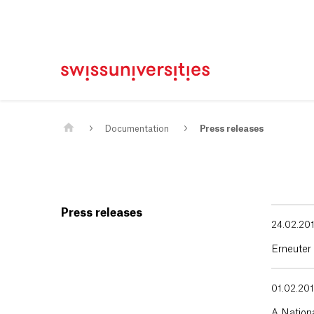
Home
Main Navigation
Content
Contact
Sitemap
Meta Navigation
Main Content
Documentation
Press releases
Press releases
24.02.20
Erneuter
01.02.20
A Nation