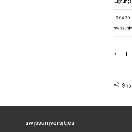
Eignungst
16.04.20
swissuniv
1
Shar