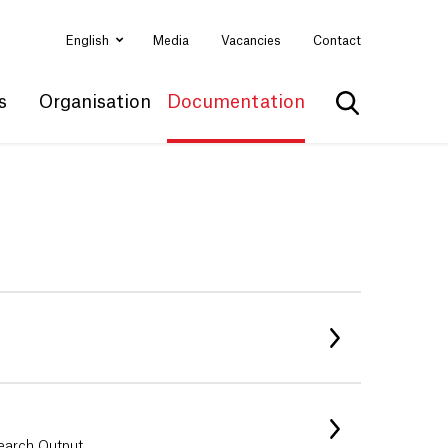
English
Media
Vacancies
Contact
s
Organisation
Documentation
Show search
search Output