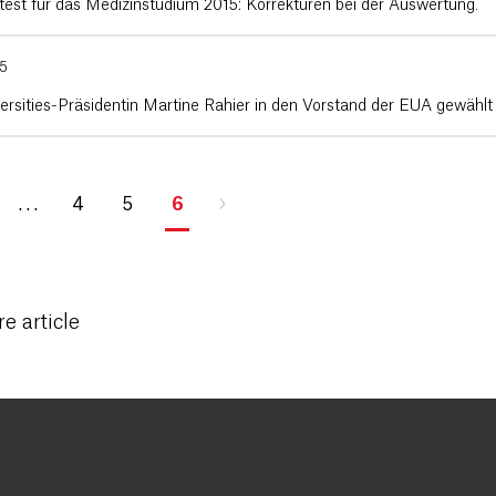
est für das Medizinstudium 2015: Korrekturen bei der Auswertung.
15
ersities-Präsidentin Martine Rahier in den Vorstand der EUA gewählt
. . .
4
5
6
e article