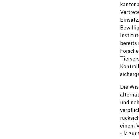
kantona
Vertret
Einsatz
Bewilli
Institut
bereits
Forsche
Tierver
Kontrol
sicherg
Die Wis
alterna
und neh
verpfli
rücksic
einem V
«Ja zur