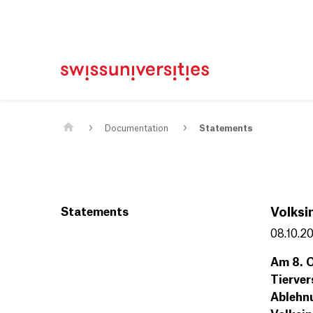
Home
Main Navigation
Content
Contact
Sitemap
Meta Navigation
Main Content
Documentation
Statements
Statements
Volksi
08.10.2
Am 8. O
Tierver
Ablehnu