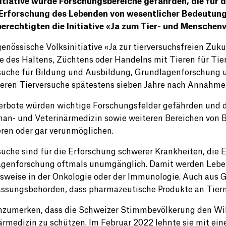
itiative würde Forschungsbereiche gefährden, die für 
 Erforschung des Lebenden von wesentlicher Bedeutung 
rechtigten die Initiative «Ja zum Tier- und Menschen
genössische Volksinitiative «Ja zur tierversuchsfreien Zuku
e des Haltens, Züchtens oder Handelns mit Tieren für Tierv
suche für Bildung und Ausbildung, Grundlagenforschung 
deren Tierversuche spätestens sieben Jahre nach Annahme d
erbote würden wichtige Forschungsfelder gefährden und de
an- und Veterinärmedizin sowie weiteren Bereichen von 
ren oder gar verunmöglichen.
suche sind für die Erforschung schwerer Krankheiten, die
genforschung oftmals unumgänglich. Damit werden Leben
lsweise in der Onkologie oder der Immunologie. Auch aus 
assungsbehörden, dass pharmazeutische Produkte an Tier
anzumerken, dass die Schweizer Stimmbevölkerung den Wille
ärmedizin zu schützen. Im Februar 2022 lehnte sie mit eine