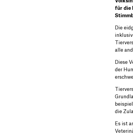
Volksin
für die
Stimmbe
Die eid
inklusiv
Tierver
alle an
Diese V
der Hum
erschwe
Tierver
Grundla
beispie
die Zul
Es ist 
Veterin