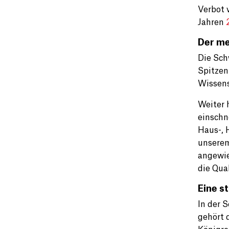
Verbot 
Jahren
Der me
Die Sch
Spitzen
Wissens
Weiter 
einschn
Haus-, 
unserem
angewie
die Qual
Eine s
In der 
gehört 