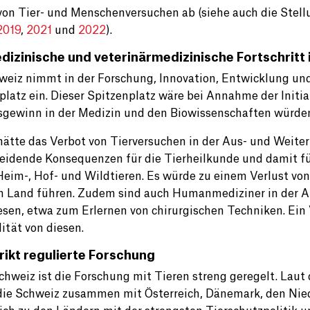
von Tier- und Menschenversuchen ab (siehe auch die Stel
2019
,
2021
und
2022
).
dizinische und veterinärmedizinische Fortschritt 
weiz nimmt in der Forschung, Innovation, Entwicklung und
platz ein. Dieser Spitzenplatz wäre bei Annahme der Initiat
gewinn in der Medizin und den Biowissenschaften würden
hätte das Verbot von Tierversuchen in der Aus- und Weiter
eidende Konsequenzen für die Tierheilkunde und damit f
Heim-, Hof- und Wildtieren. Es würde zu einem Verlust vo
 Land führen. Zudem sind auch Humanmediziner in der Au
sen, etwa zum Erlernen von chirurgischen Techniken. Ein
ität von diesen.
trikt regulierte Forschung
Schweiz ist die Forschung mit Tieren streng geregelt. Laut
die Schweiz zusammen mit Österreich, Dänemark, den Ni