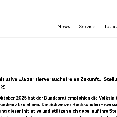
Get convenient version of this site
Hide message
News
Service
Topic
nitiative «Ja zur tierversuchsfreien Zukunft»: Ste
025
ktober 2025 hat der Bundesrat empfohlen die Volksinit
suche» abzulehnen. Die Schweizer Hochschulen – swissun
ng dieser Initiative und stützen sich dabei auf ihre 