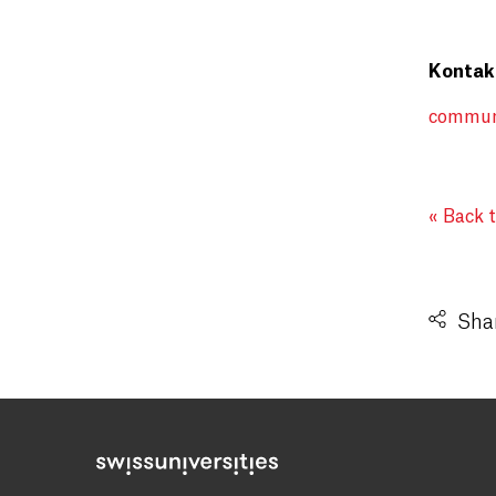
Konta
communi
« Back 
Shar