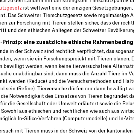
ich zu den Ländern mit der strengsten Tierschutzpolitik 
utzgesetz
ist weltweit eine der einzigen Gesetzgebungen,
nt. Das Schweizer Tierschutzgesetz sowie regelmässige 
nien zur Forschung mit Tieren stellen sicher, dass der re
ritt und den ethischen Anliegen der Schweizer Bevölkerung
-Prinzip: eine zusätzliche ethische Rahmenbedin
nde in der Schweiz sind rechtlich verpflichtet, das sogena
den, wenn sie ein Forschungsprojekt mit Tieren planen. D
n bewilligt werden, wenn keine tierversuchsfreie Alternat
suche unabdingbar sind, dann muss die Anzahl Tiere im 
nkt werden (Reduce) und die Versuchsmethoden und Hal
nd sein (Refine). Tierversuche dürfen nur dann bewilligt w
B. die Notwendigkeit des Einsatzes von Tieren begründet 
für die Gesellschaft oder Umwelt erläutert sowie die Belas
 Sowohl aus ethischen und rechtlichen wie auch aus wirt
öglich In-Silico-Verfahren (Computermodelle) und In-Vit
ersuch mit Tieren muss in der Schweiz von der kantonalen 