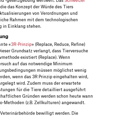
und -gesetzgebung weltweit. Das
Schweizer
 die das Konzept der Würde des Tiers
Aktualisierungen von Verordnungen und
chtliche Rahmen mit dem technologischen
 in Einklang stehen.
gung
nnte «
3R-Prinzip
» (Replace, Reduce, Refine)
ieser Grundsatz verlangt, dass Tierversuche
ivmethode existiert (Replace). Wenn
Versuch auf das notwendige Minimum
tungsbedingungen müssen möglichst wenig
erden, wenn das 3R Prinzip eingehalten wird,
dargelegt wird. Zudem muss der erwartete
tungen für die Tiere detailliert ausgeführt
schaftlichen Gründen werden schon heute wann
ro-Methoden (z.B. Zellkulturen) angewandt.
Veterinärbehörde bewilligt werden. Die