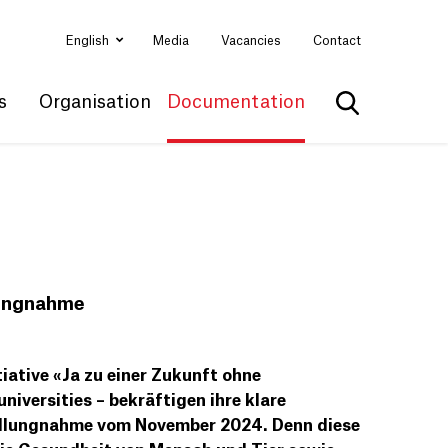
English
Media
Vacancies
Contact
s
Organisation
Documentation
Show search
llungnahme
iative «Ja zu einer Zukunft ohne
iversities – bekräftigen ihre klare
Stellungnahme vom November 2024. Denn diese