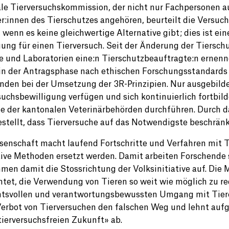
le Tierversuchskommission, der nicht nur Fachpersonen a
er:innen des Tierschutzes angehören, beurteilt die Vers
, wenn es keine gleichwertige Alternative gibt; dies ist ei
gung für einen Tierversuch. Seit der Änderung der Tiersch
e und Laboratorien eine:n Tierschutzbeauftragte:n ernennen
 in der Antragsphase nach ethischen Forschungsstandards 
nden bei der Umsetzung der 3R-Prinzipien. Nur ausgebildet
suchsbewilligung verfügen und sich kontinuierlich fortbil
le der kantonalen Veterinärbehörden durchführen. Durch
estellt, dass Tierversuche auf das Notwendigste beschrän
senschaft macht laufend Fortschritte und Verfahren mit
tive Methoden ersetzt werden. Damit arbeiten Forschende
men damit die Stossrichtung der Volksinitiative auf. Die M
chtet, die Verwendung von Tieren so weit wie möglich zu r
htsvollen und verantwortungsbewussten Umgang mit Tieren 
erbot von Tierversuchen den falschen Weg und lehnt aufgr
 tierversuchsfreien Zukunft» ab.