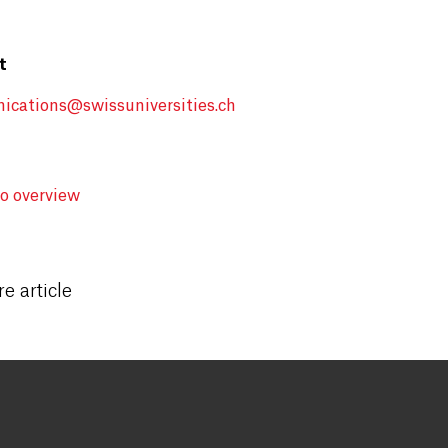
kt
cations@swissuniversities.ch
to overview
e article