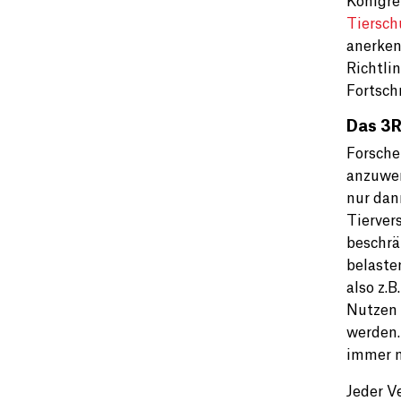
Königre
Tiersch
anerken
Richtli
Fortsch
Das 3R
Forsche
anzuwen
nur dan
Tierver
beschrä
belaste
also z.
Nutzen 
werden.
immer m
Jeder V