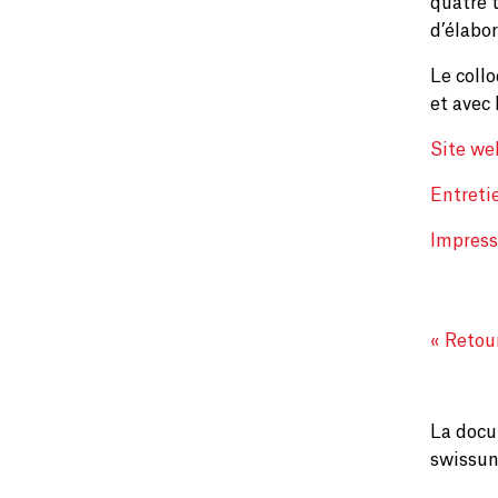
quatre 
d’élabor
Le coll
et avec
Site we
Entreti
Impress
« Retour
La docu
swissuni