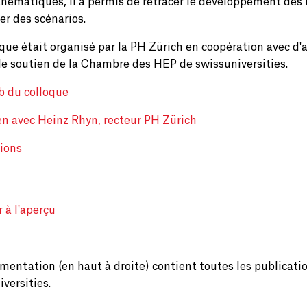
thématiques, il a permis de retracer le développement des H
er des scénarios.
oque était organisé par la PH Zürich en coopération avec d
 le soutien de la Chambre des HEP de swissuniversities.
b du colloque
en avec Heinz Rhyn, recteur PH Zürich
ions
 à l'aperçu
mentation (en haut à droite) contient toutes les publicati
versities.