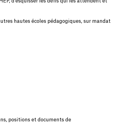
EP, d’esquisser les défis qui les attendent et
'autres hautes écoles pédagogiques, sur mandat
ons, positions et documents de