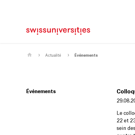
Page d'accueil
Main Navigation
Contenu
Contact
Plan du site
Méta-navigation
Contenu principal
Actualité
Événements
Événements
Colloq
29.08.2
Le coll
22 et 23
sein de