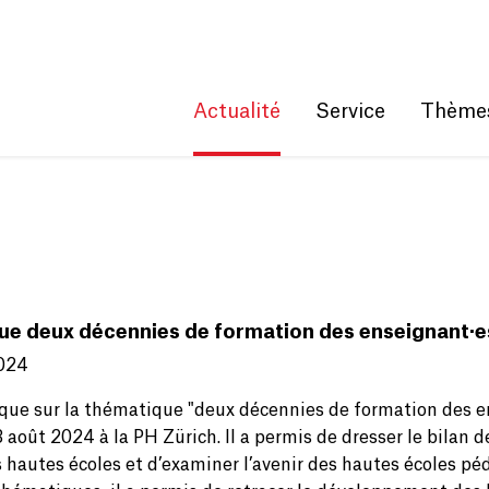
Get convenient version of this site
Hide message
Actualité
Service
Thème
ue deux décennies de formation des enseignant·e
024
oque sur la thématique "deux décennies de formation des en
 août 2024 à la PH Zürich. Il a permis de dresser le bilan
s hautes écoles et d’examiner l’avenir des hautes écoles pé