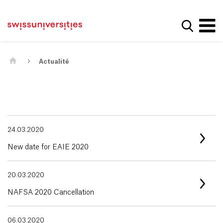
Get convenient version of this site
Page d'accueil
Main Navigation
Hide message
Afficher
Contenu
Contact
Contenu principal
Plan du site
Méta-navigation
Actualité
24.03.2020
New date for EAIE 2020
20.03.2020
NAFSA 2020 Cancellation
06.03.2020