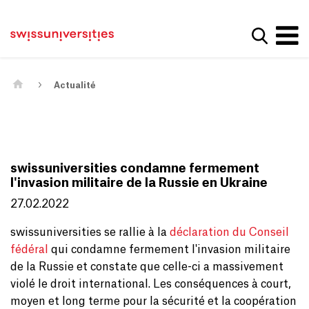
Get convenient version of this site
Page d'accueil
Main Navigation
Hide message
Afficher
Contenu
Contact
Contenu principal
Plan du site
Méta-navigation
Actualité
swissuniversities condamne fermement
l'invasion militaire de la Russie en Ukraine
27.02.2022
swissuniversities se rallie à la
déclaration du Conseil
fédéral
qui condamne fermement l'invasion militaire
de la Russie et constate que celle-ci a massivement
violé le droit international. Les conséquences à court,
moyen et long terme pour la sécurité et la coopération