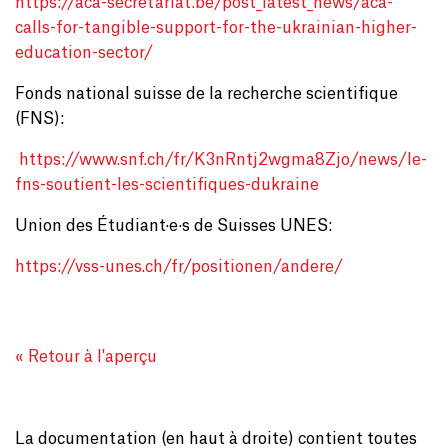
https://aca-secretariat.be/post_latest_news/aca-
calls-for-tangible-support-for-the-ukrainian-higher-
education-sector/
Fonds national suisse de la recherche scientifique
(FNS):
https://www.snf.ch/fr/K3nRntj2wgma8Zjo/news/le-
fns-soutient-les-scientifiques-dukraine
Union des Étudiant·e·s de Suisses UNES:
https://vss-unes.ch/fr/positionen/andere/
« Retour à l'aperçu
La documentation (en haut à droite) contient toutes