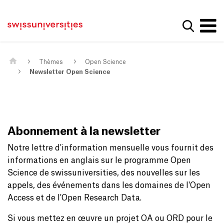
Get convenient version of this site
Page d'accueil
Main Navigation
Hide message
Afficher
Contenu
Contact
Contenu principal
Plan du site
Méta-navigation
Thèmes
Open Science
Newsletter Open Science
Abonnement à la newsletter
Notre lettre d'information mensuelle vous fournit des
informations en anglais sur le programme Open
Science de swissuniversities, des nouvelles sur les
appels, des événements dans les domaines de l'Open
Access et de l'Open Research Data.
Si vous mettez en œuvre un projet OA ou ORD pour le