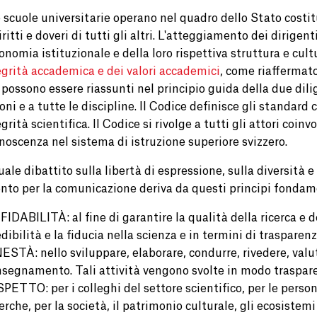
 scuole universitarie operano nel quadro dello Stato costit
iritti e doveri di tutti gli altri. L'atteggiamento dei dirigen
onomia istituzionale e della loro rispettiva struttura e cultu
egrità accademica e dei valori accademici
, come riaffermat
 possono essere riassunti nel principio guida della due dili
oni e a tutte le discipline. Il Codice definisce gli standar
egrità scientifica. Il Codice si rivolge a tutti gli attori coi
noscenza nel sistema di istruzione superiore svizzero.
uale dibattito sulla libertà di espressione, sulla diversità 
ento per la comunicazione deriva da questi principi fondam
FIDABILITÀ: al fine di garantire la qualità della ricerca e
edibilità e la fiducia nella scienza e in termini di trasparen
ESTÀ: nello sviluppare, elaborare, condurre, rivedere, valuta
insegnamento. Tali attività vengono svolte in modo traspare
SPETTO: per i colleghi del settore scientifico, per le person
cerche, per la società, il patrimonio culturale, gli ecosiste