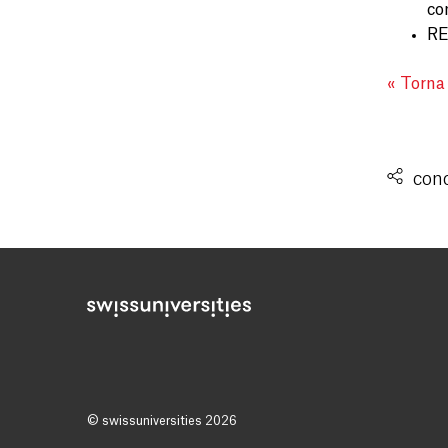
co
RE
« Torna
cond
© swissuniversities 2026