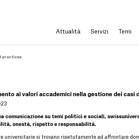
Get convenient version of this site
Hide message
Attualità
Servizi
Temi
 practices
ento ai valori accademici nella gestione dei casi d
023
ua comunicazione su temi politici e sociali, swissuniver
ilità, onestà, rispetto e responsabilità.
e universitarie si trovano ripetutamente ad affrontare doma