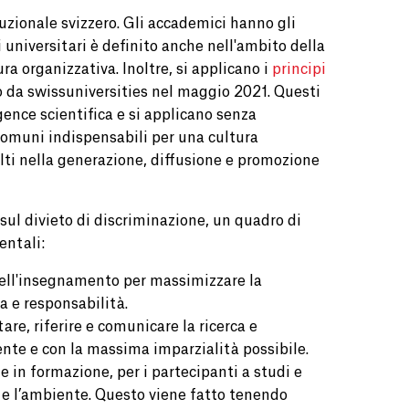
uzionale svizzero. Gli accademici hanno gli
ti universitari è definito anche nell'ambito della
ra organizzativa. Inoltre, si applicano i
principi
o da swissuniversities nel maggio 2021. Questi
gence scientifica e si applicano senza
d comuni indispensabili per una cultura
nvolti nella generazione, diffusione e promozione
e sul divieto di discriminazione, un quadro di
entali:
 dell'insegnamento per massimizzare la
za e responsabilità.
re, riferire e comunicare la ricerca e
nte e con la massima imparzialità possibile.
e in formazione, per i partecipanti a studi e
mi e l’ambiente. Questo viene fatto tenendo