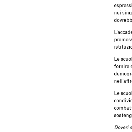
espressi
nei sing
dovrebb
L'accad
promosse
istituzi
Le scuol
fornire 
demograf
nell'aff
Le scuol
condivid
combatt
sostengo
Doveri e