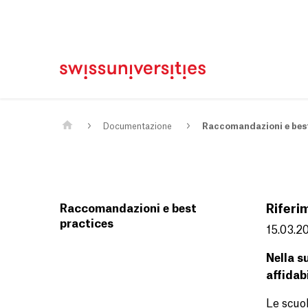
Casa
Navigazione principale
Contenuto
Contatto
Mappa del sito
Meta Navigation
Main Content
Documentazione
Raccomandazioni e best
Raccomandazioni e best
Riferim
practices
15.03.2
Nella s
affidab
Le scuol