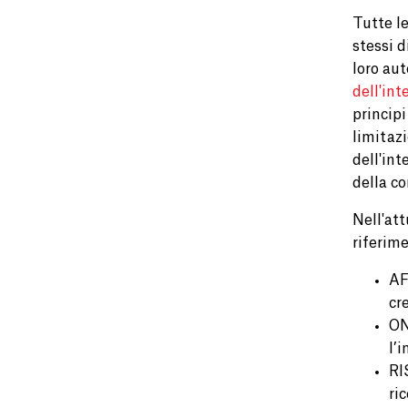
Tutte le
stessi d
loro aut
dell'int
principi
limitazi
dell'int
della co
Nell'att
riferim
AF
cr
ON
l’
RI
ri