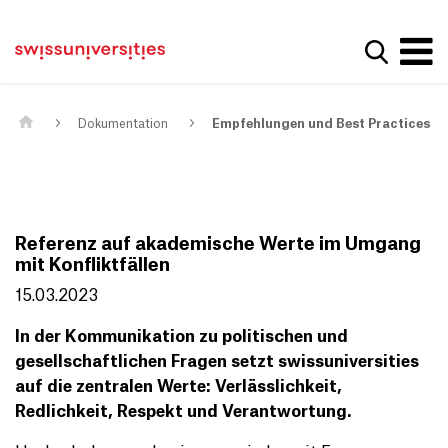
Get convenient version of this site
Home
Main Navigation
Hide message
Suche a
Inhalt
Kontakt
Main Content
Sitemap
Metanavigation
Dokumentation
Empfehlungen und Best Practices
Referenz auf akademische Werte im Umgang
mit Konfliktfällen
15.03.2023
In der Kommunikation zu politischen und
gesellschaftlichen Fragen setzt swissuniversities
auf die zentralen Werte: Verlässlichkeit,
Redlichkeit, Respekt und Verantwortung.