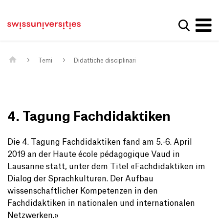
Get convenient version of this site
Casa
Navigazione principale
Hide message
Mostra la
Contenuto
Contatto
Main Content
Mappa del sito
Meta Navigation
Temi
Didattiche disciplinari
4. Tagung Fachdidaktiken
Die 4. Tagung Fachdidaktiken fand am 5.-6. April
2019 an der Haute école pédagogique Vaud in
Lausanne statt, unter dem Titel «Fachdidaktiken im
Dialog der Sprachkulturen. Der Aufbau
wissenschaftlicher Kompetenzen in den
Fachdidaktiken in nationalen und internationalen
Netzwerken.»