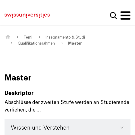
Get convenient version of this site
Casa
Navigazione principale
Hide message
Mostra la
Contenuto
Contatto
Main Content
Mappa del sito
Meta Navigation
Temi
Insegnamento & Studi
Qualifikationsrahmen
Master
Master
Deskriptor
Abschlüsse der zweiten Stufe werden an Studierende
verliehen, die …
Wissen und Verstehen