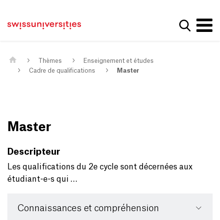
Get convenient version of this site
Page d'accueil
Main Navigation
Hide message
Afficher
Contenu
Contact
Contenu principal
Plan du site
Méta-navigation
Thèmes
Enseignement et études
Cadre de qualifications
Master
Master
Descripteur
Les qualifications du 2e cycle sont décernées aux
étudiant-e-s qui …
Connaissances et compréhension