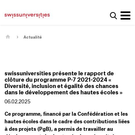
Get convenient version of this site
Page d'accueil
Main Navigation
Hide message
Afficher
Contenu
Contact
Contenu principal
Plan du site
Méta-navigation
Actualité
swissuniversities présente le rapport de
clôture du programme P-7 2021-2024 «
Diversité, inclusion et égalité des chances
dans le développement des hautes écoles »
06.02.2025
Ce programme, financé par la Confédération et les
hautes écoles dans le cadre des contributions liées
à des projets (PgB), a permis de travailler au