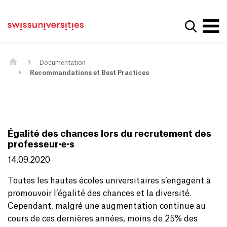
Get convenient version of this site
Page d'accueil
Main Navigation
Hide message
Afficher
Contenu
Contact
Contenu principal
Plan du site
Méta-navigation
Documentation
Recommandations et Best Practices
Égalité des chances lors du recrutement des
professeur·e·s
14.09.2020
Toutes les hautes écoles universitaires s’engagent à
promouvoir l’égalité des chances et la diversité.
Cependant, malgré une augmentation continue au
cours de ces dernières années, moins de 25% des