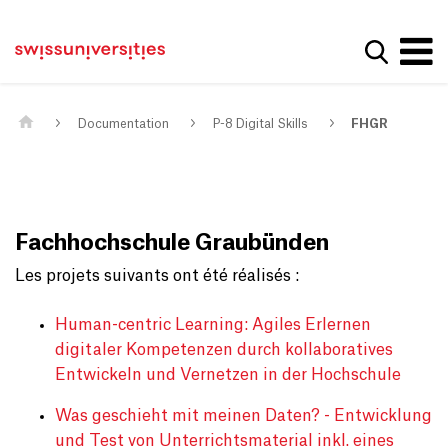
Get convenient version of this site
Page d'accueil
Main Navigation
Hide message
Afficher
Contenu
Contact
Contenu principal
Plan du site
Méta-navigation
Documentation
P-8 Digital Skills
FHGR
Fachhochschule Graubünden
Les projets suivants ont été réalisés :
Human-centric Learning: Agiles Erlernen
digitaler Kompetenzen durch kollaboratives
Entwickeln und Vernetzen in der Hochschule
Was geschieht mit meinen Daten? - Entwicklung
und Test von Unterrichtsmaterial inkl. eines