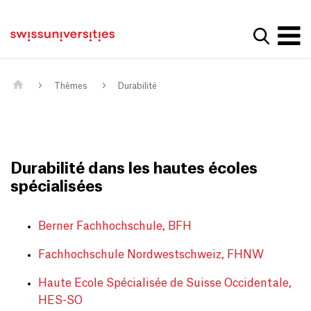
Get convenient version of this site
Page d'accueil
Main Navigation
Hide message
Afficher
Contenu
Contact
Contenu principal
Plan du site
Méta-navigation
Thèmes
Durabilité
Durabilité dans les hautes écoles
spécialisées
Berner Fachhochschule, BFH
Fachhochschule Nordwestschweiz, FHNW
Haute Ecole Spécialisée de Suisse Occidentale,
HES-SO