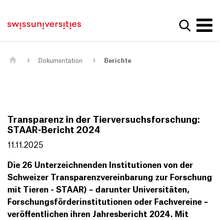
Get convenient version of this site
Home
Main Navigation
Hide message
Suche a
Inhalt
Kontakt
Main Content
Sitemap
Metanavigation
Dokumentation
Berichte
Transparenz in der Tierversuchsforschung:
STAAR-Bericht 2024
11.11.2025
Die 26 Unterzeichnenden Institutionen von der
Schweizer Transparenzvereinbarung zur Forschung
mit Tieren - STAAR) – darunter Universitäten,
Forschungsförderinstitutionen oder Fachvereine –
veröffentlichen ihren Jahresbericht 2024. Mit