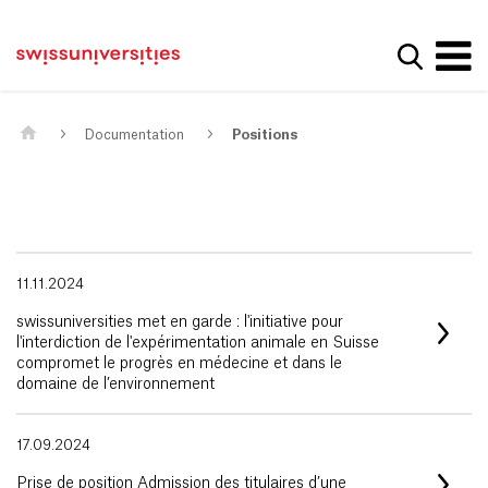
Get convenient version of this site
Page d'accueil
Main Navigation
Hide message
Afficher
Contenu
Contact
Contenu principal
Plan du site
Méta-navigation
Documentation
Positions
11.11.2024
swissuniversities met en garde : l'initiative pour
l'interdiction de l'expérimentation animale en Suisse
compromet le progrès en médecine et dans le
domaine de l’environnement
17.09.2024
Prise de position Admission des titulaires d’une