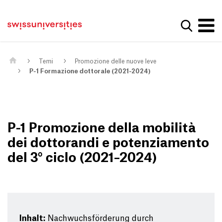
Get convenient version of this site
Casa
Navigazione principale
Hide message
Mostra la
Contenuto
Contatto
Main Content
Mappa del sito
Meta Navigation
Temi
Promozione delle nuove leve
P-1 Formazione dottorale (2021-2024)
P-1 Promozione della mobilità
dei dottorandi e potenziamento
del 3° ciclo (2021–2024)
Inhalt:
Nachwuchsförderung durch