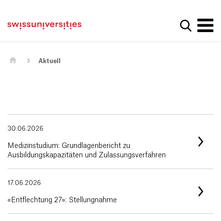
Get convenient version of this site
Home
Main Navigation
Hide message
Suche a
Inhalt
Kontakt
Main Content
Sitemap
Metanavigation
Aktuell
30.06.2026
Medizinstudium: Grundlagenbericht zu
Ausbildungskapazitäten und Zulassungsverfahren
17.06.2026
«Entflechtung 27»: Stellungnahme