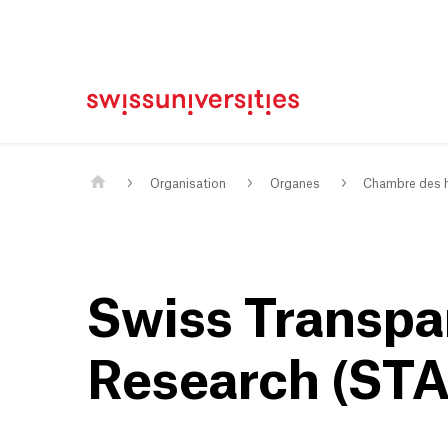
STAAR 202
Page d'accueil
Main Navigation
Contenu
Contact
Plan du site
Méta-navigation
Contenu principal
Organisation
Organes
Chambre des h
Swiss Transpa
Research (STA