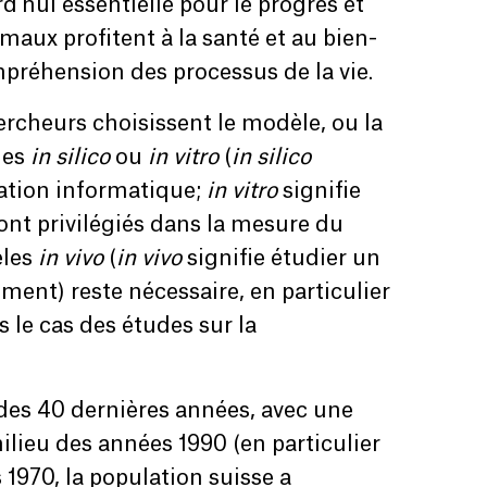
rd'hui essentielle pour le progrès et
maux profitent à la santé et au bien-
mpréhension des processus de la vie.
ercheurs choisissent le modèle, ou la
les
in silico
ou
in vitro
(
in silico
sation informatique;
in vitro
signifie
ont privilégiés dans la mesure du
èles
in vivo
(
in vivo
signifie étudier un
ent) reste nécessaire, en particulier
s le cas des études sur la
des 40 dernières années, avec une
eu des années 1990 (en particulier
s 1970, la population suisse a