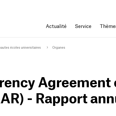
2
Get convenient version of this site
Hide message
Actualité
Service
Thème
autes écoles universitaires
Organes
rency Agreement 
AR) - Rapport ann