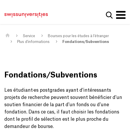
Get convenient version of this site
Page d'accueil
Main Navigation
Hide message
Afficher
Contenu
Contact
Contenu principal
Plan du site
Méta-navigation
Service
Bourses pour les études à l'étranger
Plus d'informations
Fondations/Subventions
Fondations/Subventions
Les étudiant·es postgrades ayant d'intéressants
projets de recherche peuvent souvent bénéficier d'un
soutien financier de la part d'un fonds ou d'une
fondation. Dans ce cas, il faut choisir les fondations
dont le profil de sélection est le plus proche du
demandeur de bourse.