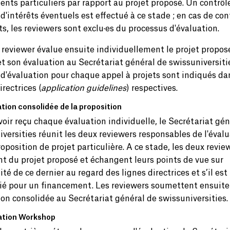
ents particuliers par rapport au projet proposé. Un contrôl
 d'intérêts éventuels est effectué à ce stade ; en cas de conf
ts, les reviewers sont exclu·es du processus d'évaluation.
reviewer évalue ensuite individuellement le projet propos
t son évaluation au Secrétariat général de swissuniversiti
 d'évaluation pour chaque appel à projets sont indiqués da
irectrices (
application guidelines
) respectives.
ation consolidée de la proposition
oir reçu chaque évaluation individuelle, le Secrétariat gén
versities réunit les deux reviewers responsables de l'éval
oposition de projet particulière. A ce stade, les deux revie
nt du projet proposé et échangent leurs points de vue sur
ilité de ce dernier au regard des lignes directrices et s’il est
ié pour un financement. Les reviewers soumettent ensuite
ion consolidée au Secrétariat général de swissuniversities.
uation Workshop