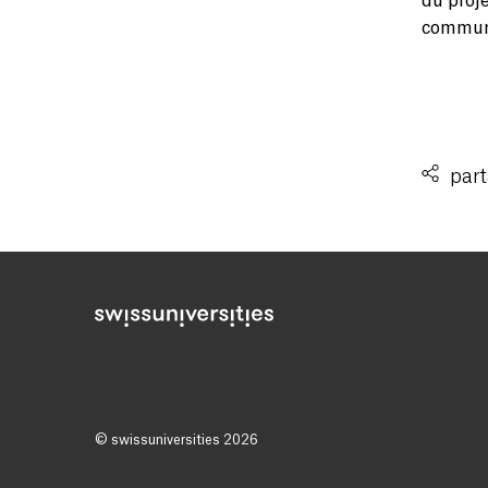
du proje
communi
part
© swissuniversities 2026