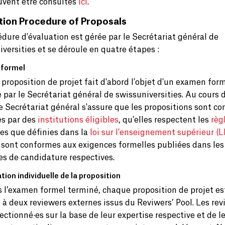
uvent être consultés
ici
.
tion Procedure of Proposals
édure d'évaluation est gérée par le Secrétariat général de
iversities et se déroule en quatre étapes :
 formel
proposition de projet fait d'abord l'objet d'un examen for
 par le Secrétariat général de swissuniversities. Au cours 
e Secrétariat général s'assure que les propositions sont c
s par des
institutions éligibles
, qu'elles respectent les
règ
les que définies dans la
loi sur l'enseignement supérieur (
s sont conformes aux exigences formelles publiées dans les
es de candidature respectives.
ation individuelle de la proposition
s l’examen formel terminé, chaque proposition de projet es
 à deux reviewers externes issus du Reviwers’ Pool. Les rev
ectionné·es sur la base de leur expertise respective et de l