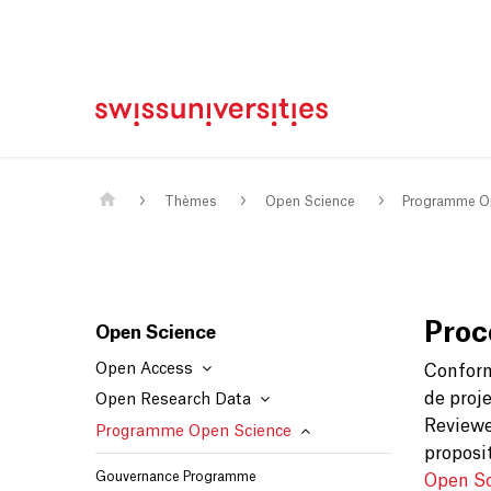
Page d'accueil
Main Navigation
Contenu
Contact
Plan du site
Méta-navigation
Contenu principal
Thèmes
Open Science
Programme O
Proc
Open Science
Open Access
Conform
de proj
Open Research Data
Reviewer
Programme Open Science
proposi
Gouvernance Programme
Open S