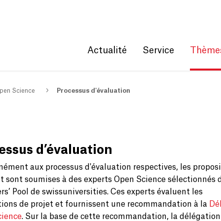
Get convenient version of this site
Hide message
Actualité
Service
Thème
pen Science
Processus d'évaluation
essus d’évaluation
ément aux processus d'évaluation respectives, les proposi
et sont soumises à des experts Open Science sélectionnés 
s’ Pool de swissuniversities. Ces experts évaluent les
tions de projet et fournissent une recommandation à la
Dé
cience
. Sur la base de cette recommandation, la délégation