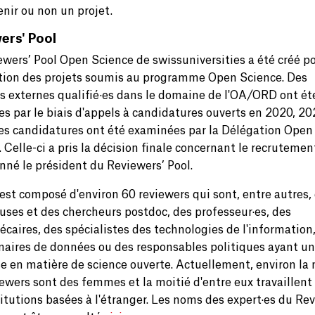
enir ou non un projet.
ers' Pool
ewers’ Pool Open Science de swissuniversities a été créé p
ation des projets soumis au programme Open Science. Des
es externes qualifié·es dans le domaine de l'OA/ORD ont ét
es par le biais d'appels à candidatures ouverts en 2020, 20
es candidatures ont été examinées par la Délégation Open
 Celle-ci a pris la décision finale concernant le recrutemen
nné le président du Reviewers’ Pool.
 est composé d'environ 60 reviewers qui sont, entre autres,
uses et des chercheurs postdoc, des professeur·es, des
écaires, des spécialistes des technologies de l'information
naires de données ou des responsables politiques ayant u
se en matière de science ouverte. Actuellement, environ la 
iewers sont des femmes et la moitié d'entre eux travaillent
itutions basées à l'étranger. Les noms des expert·es du Re