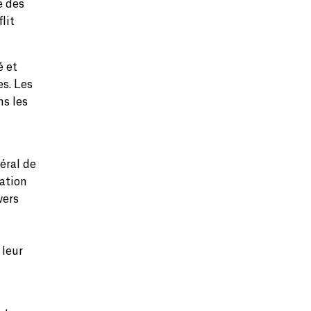
e des
lit
é et
es. Les
ns les
éral de
uation
wers
 leur