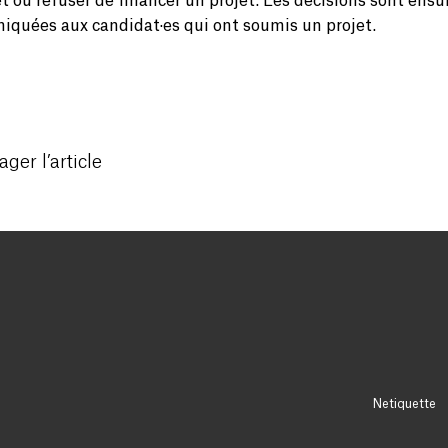
t ou refuser de financer un projet. Les décisions sont ensu
quées aux candidat·es qui ont soumis un projet.
ager l’article
Netiquette