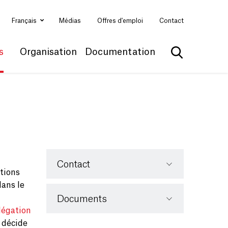
Français
Médias
Offres d'emploi
Contact
s
Organisation
Documentation
Afficher la 
Contact
tions
dans le
Documents
légation
 décide