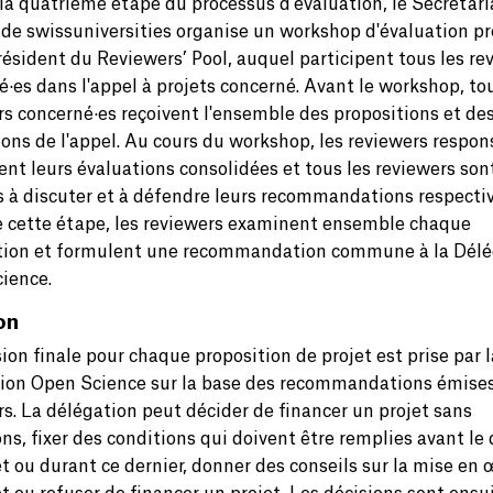
 la quatrième étape du processus d'évaluation, le Secrétari
 de swissuniversities organise un workshop d'évaluation pr
résident du Reviewers’ Pool, auquel participent tous les re
·es dans l'appel à projets concerné. Avant le workshop, to
rs concerné·es reçoivent l'ensemble des propositions et de
ions de l'appel. Au cours du workshop, les reviewers respon
ent leurs évaluations consolidées et tous les reviewers son
es à discuter et à défendre leurs recommandations respecti
e cette étape, les reviewers examinent ensemble chaque
tion et formulent une recommandation commune à la Délé
ience.
on
ion finale pour chaque proposition de projet est prise par l
ion Open Science sur la base des recommandations émises
rs. La délégation peut décider de financer un projet sans
ns, fixer des conditions qui doivent être remplies avant le
t ou durant ce dernier, donner des conseils sur la mise en