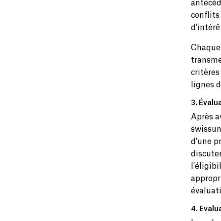
antécéd
conflits
d'intérê
Chaque 
transme
critères
lignes d
3. Évalu
Après av
swissuni
d'une pr
discute
l'éligib
appropr
évaluat
4. Eval