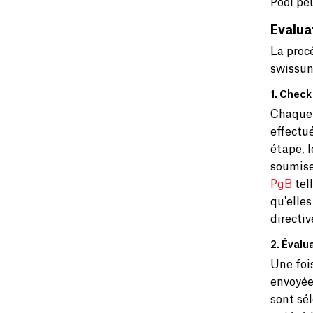
Pool pe
Evalua
La proc
swissun
1. Check
Chaque 
effectué
étape, l
soumise
PgB
tel
qu'elle
directiv
2. Évalu
Une foi
envoyée
sont sél