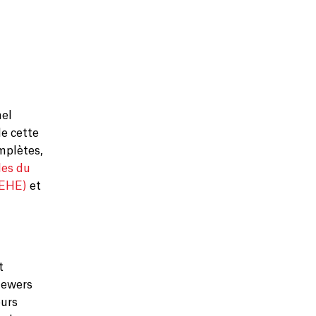
mel
de cette
omplètes,
les du
LEHE)
et
t
iewers
eurs