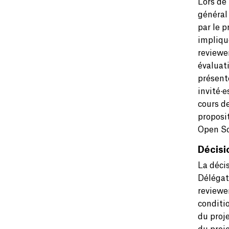
Lors de
général
par le p
impliqué
reviewe
évaluat
présent
invité·
cours d
proposi
Open Sc
Décisi
La décis
Délégat
reviewe
conditio
du proje