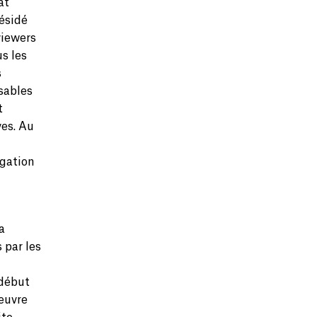
at
ésidé
viewers
us les
s
sables
t
ves. Au
gation
a
 par les
 début
 œuvre