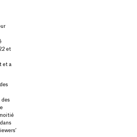
our
é
22 et
t et a
 des
, des
ne
moitié
 dans
viewers’