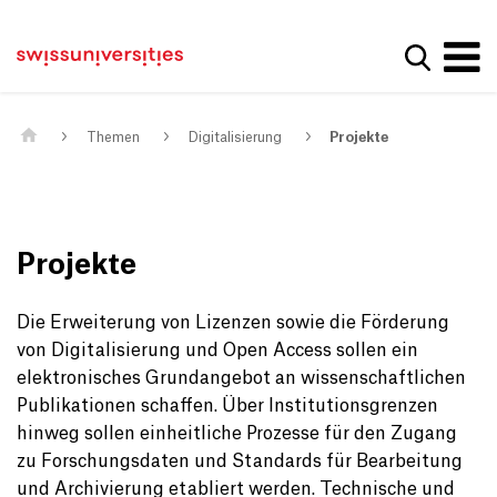
Get convenient version of this site
Home
Main Navigation
Hide message
Suche a
Inhalt
Kontakt
Main Content
Sitemap
Metanavigation
Themen
Digitalisierung
Projekte
Projekte
Die Erweiterung von Lizenzen sowie die Förderung
von Digitalisierung und Open Access sollen ein
elektronisches Grundangebot an wissenschaftlichen
Publikationen schaffen. Über Institutionsgrenzen
hinweg sollen einheitliche Prozesse für den Zugang
zu Forschungsdaten und Standards für Bearbeitung
und Archivierung etabliert werden. Technische und