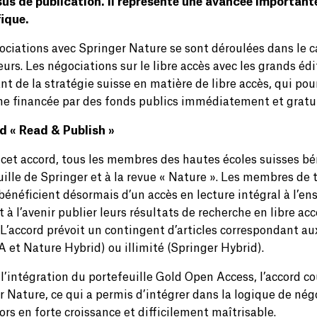
us de publication. Il représente une avancée importante
ifique.
ociations avec Springer Nature se sont déroulées dans le c
eurs. Les négociations sur le libre accès avec les grands é
t de la stratégie suisse en matière de libre accès, qui pours
he financée par des fonds publics immédiatement et gratui
d « Read & Publish »
 cet accord, tous les membres des hautes écoles suisses bé
ille de Springer et à la revue « Nature ». Les membres de t
énéficient désormais d’un accès en lecture intégral à l’ens
 à l’avenir publier leurs résultats de recherche en libre a
 L’accord prévoit un contingent d’articles correspondant a
 et Nature Hybrid) ou illimité (Springer Hybrid).
 l’intégration du portefeuille Gold Open Access, l’accord c
r Nature, ce qui a permis d’intégrer dans la logique de 
ors en forte croissance et difficilement maîtrisable.