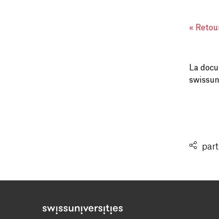
« Retour
La docu
swissuni
part