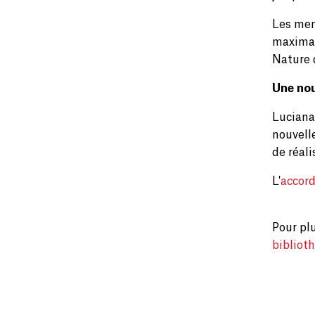
Les mem
maximale
Nature 
Une nou
Luciana
nouvell
de réal
L'
accor
Pour plu
bibliot