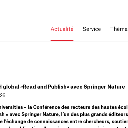
Get convenient version of this site
Hide message
Actualité
Service
Thème
 global «Read and Publish» avec Springer Nature
026
iversities – la Conférence des recteurs des hautes écol
sh » avec Springer Nature, l’un des plus grands éditeur
e l’échange de connaissances entre chercheurs, soutient 