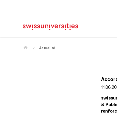
Page d'accueil
Main Navigation
Contenu
Contact
Plan du site
Méta-navigation
Contenu principal
Actualité
Accord
11.06.2
swissun
& Publi
renforc