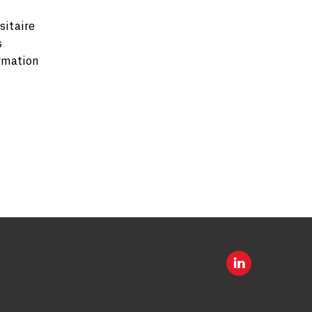
sitaire
s
ormation