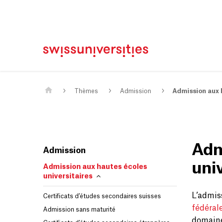
Page d'accueil
Main Navigation
Contenu
Contact
Plan du site
Méta-navigation
Contenu principal
Thèmes
Admission
Admission aux h
Adm
Admission
univ
Admission aux hautes écoles
universitaires
L’admiss
Certificats d’études secondaires suisses
fédéral
Admission sans maturité
domaine