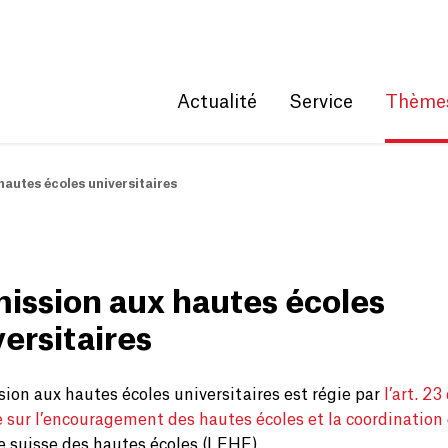
Get convenient version of this site
Hide message
Actualité
Service
Thème
autes écoles universitaires
ission aux hautes écoles
ersitaires
ion aux hautes écoles universitaires est régie par
l’art. 23 
e sur l’encouragement des hautes écoles et la coordination
 suisse des hautes écoles (LEHE).