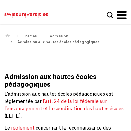
Get convenient version of this site
Page d'accueil
Main Navigation
Hide message
Afficher
Contenu
Contact
Contenu principal
Plan du site
Méta-navigation
Thèmes
Admission
Admission aux hautes écoles pédagogiques
Admission aux hautes écoles
pédagogiques
L’admission aux hautes écoles pédagogiques est
réglementée par
l’art. 24 de la loi fédérale sur
l'encouragement et la coordination des hautes écoles
(LEHE).
Le
règlement
concernant la reconnaissance des