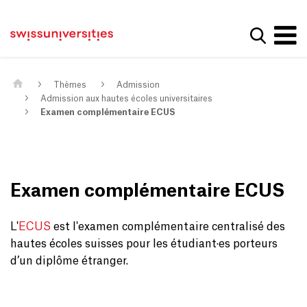
Get convenient version of this site
Page d'accueil
Main Navigation
Hide message
Afficher
Contenu
Contact
Contenu principal
Plan du site
Méta-navigation
Thèmes
Admission
Admission aux hautes écoles universitaires
Examen complémentaire ECUS
Examen complémentaire ECUS
L'
ECUS
est l'examen complémentaire centralisé des
hautes écoles suisses pour les étudiant·es porteurs
d’un diplôme étranger.