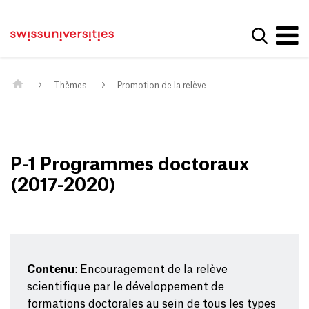
Get convenient version of this site
Page d'accueil
Main Navigation
Hide message
Afficher
Contenu
Contact
Contenu principal
Plan du site
Méta-navigation
Thèmes
Promotion de la relève
P-1 Programmes doctoraux
(2017-2020)
Contenu
: Encouragement de la relève
scientifique par le développement de
formations doctorales au sein de tous les types