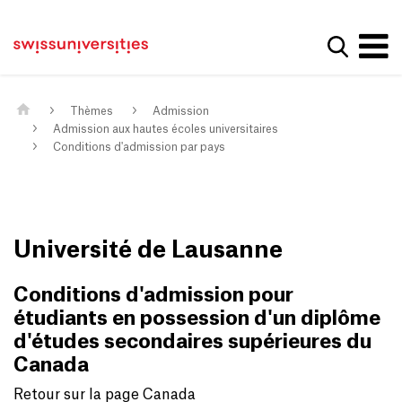
Get convenient version of this site
Page d'accueil
Main Navigation
Hide message
Afficher
Contenu
Contact
Contenu principal
Plan du site
Méta-navigation
Thèmes
Admission
Admission aux hautes écoles universitaires
Conditions d'admission par pays
Université de Lausanne
Conditions d'admission pour
étudiants en possession d'un diplôme
d'études secondaires supérieures du
Canada
Retour sur la page Canada