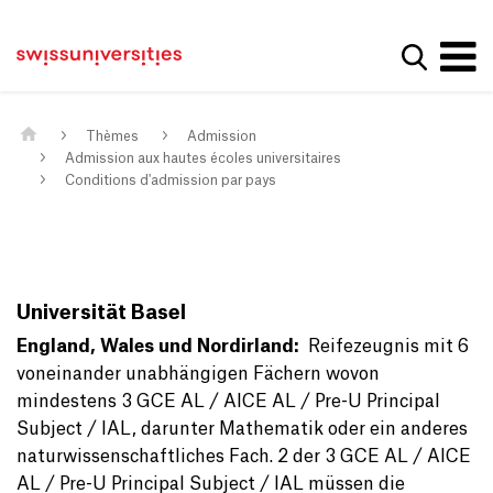
Get convenient version of this site
Page d'accueil
Main Navigation
Hide message
Afficher
Contenu
Contact
Contenu principal
Plan du site
Méta-navigation
Thèmes
Admission
Admission aux hautes écoles universitaires
Conditions d'admission par pays
Universität Basel
England, Wales und Nordirland:
Reifezeugnis mit 6
voneinander unabhängigen Fächern wovon
mindestens 3 GCE AL / AICE AL / Pre-U Principal
Subject / IAL, darunter Mathematik oder ein anderes
naturwissenschaftliches Fach. 2 der 3 GCE AL / AICE
AL / Pre-U Principal Subject / IAL müssen die