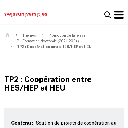
Get convenient version of this site
Page d'accueil
Main Navigation
Hide message
Afficher
Contenu
Contact
Contenu principal
Plan du site
Méta-navigation
Thèmes
Promotion de la relève
P-1 Formation doctorale (2021-2024)
TP2 : Coopération entre HES/HEP et HEU
TP2 : Coopération entre
HES/HEP et HEU
Contenu :
Soutien de projets de coopération au