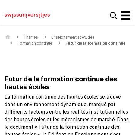
Get convenient version of this site
Page d'accueil
Main Navigation
Hide message
Afficher
Contenu
Contact
Contenu principal
Plan du site
Méta-navigation
Thèmes
Enseignement et études
Formation continue
Futur de la formation continue
Futur de la formation continue des
hautes écoles
La formation continue des hautes écoles se trouve
dans un environnement dynamique, marqué par
différents facteurs entre les réalités institutionnelles
des hautes écoles et les mécanismes de marché. Dans
le document « Futur de la formation continue des
hautes écoles », la Délégation Enseignement s’est